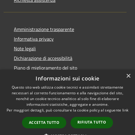
Richiesta assistenza
Amministrazione trasparente
Informativa privacy
Note legali
Dichiarazione di accessibilità
Piano di miglioramento del sito
×
Informazioni sui cookie
Questo sito web utilizza cookie tecnici e assimilati strettamente
necessari al corretto funzionamento e alla navigazione del sito,
RSS
Copyright © 2026 • Comune di
nonché un cookie tecnico analitico al solo fine di elaborare
informazioni statistiche, aggregate e anonime.
Accessibilità
Baiso • Powered by
Per maggiori dettagli, può consultare la cookie policy al seguente
link
Privacy
Municipium
Accesso
•
Cookie
redazione
RIFIUTA TUTTO
ACCETTA TUTTO
Mappa del sito
Feedback Accessibilità