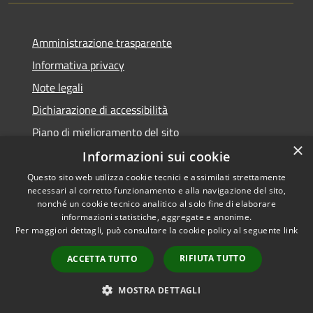
Amministrazione trasparente
Informativa privacy
Note legali
Dichiarazione di accessibilità
Piano di miglioramento del sito
×
Informazioni sui cookie
Questo sito web utilizza cookie tecnici e assimilati strettamente
necessari al corretto funzionamento e alla navigazione del sito,
RSS
Copyright © 2026 • Comune di
nonché un cookie tecnico analitico al solo fine di elaborare
informazioni statistiche, aggregate e anonime.
Accessibilità
Baiso • Powered by
Per maggiori dettagli, può consultare la cookie policy al seguente
link
Privacy
Municipium
Accesso
•
Cookie
redazione
RIFIUTA TUTTO
ACCETTA TUTTO
Mappa del sito
Feedback Accessibilità
MOSTRA DETTAGLI